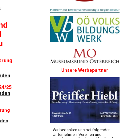
m
s
nd
d
u
sprung
Unsere Werbepartner
aden
24/25
aden
prung
aden
Wir bedanken uns bei folgenden
Unternehmen, Vereinen und