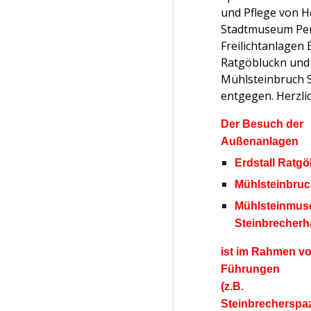
und Pflege von 
Stadtmuseum Pe
Freilichtanlagen 
Ratgöbluckn und
Mühlsteinbruch 
entgegen. Herzli
Der Besuch der
Außenanlagen
Erdstall Ratg
Mühlsteinbruc
Mühlsteinmu
Steinbrecher
ist im Rahmen v
Führungen
(z.B.
Steinbrecherspa