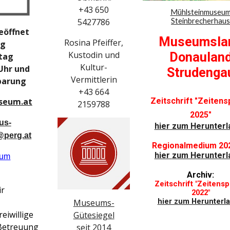
+43 650
Mühlsteinmuseu
Steinbrecherhau
5427786
eöffnet
Museumsla
Rosina Pfeiffer,
ag
Kustodin
und
Donaulan
tag
Kultur-
 Uhr und
Strudenga
Vermittlerin
barung
+43 664
seum.at
Zeitschrift "Zeiten
2159788
2025"
us-
hier zum Herunterl
perg.at
Regionalmedium 20
hier
zum H
erunterl
zum
Archiv:
Zeitschrift "Zeitens
ir
2022"
hier zum Herunterl
Museums-
reiwillige
Gütesiegel
 Betreuung
seit 2014