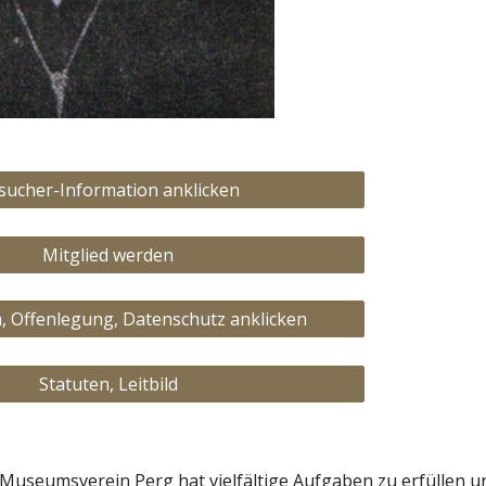
sucher-Information anklicken
Mitglied werden
 Offenlegung, Datenschutz anklicken
Statuten, Leitbild
Museumsverein Perg hat vielfältige Aufgaben zu erfüllen u