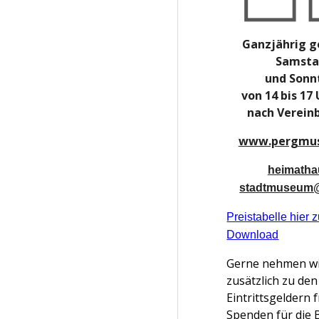
Ganzjährig g
Samst
und Sonn
von 14 bis 17
nach Verein
www.pergmu
heimatha
stadtmuseum@
Preistabelle hier 
Downloa
d
Gerne nehmen w
zusätzlich zu den
Eintrittsgeldern f
Spenden für die