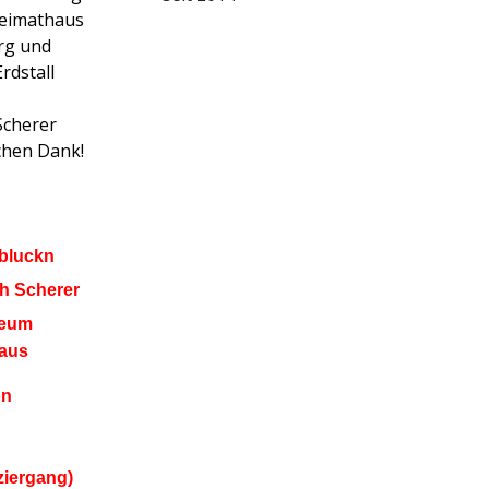
Heimathaus
rg und
Erdstall
Scherer
chen Dank!
öbluckn
h Scherer
seum
haus
on
ziergang)